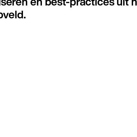
iseren en best-practices uit 
veld.