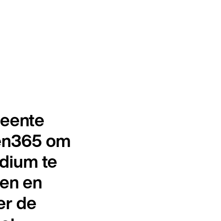
meente
ven365 om
odium te
ven en
er de